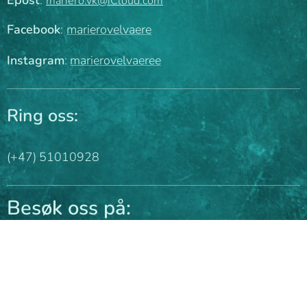
Epost
:
mariero.vk@iCloud.com
Facebook
:
marierovelvaere
Instagram
:
marierovelvaeree
Ring oss:
(+47) 51010928
Besøk oss på:
Langflåtveien 33,
4017 Stavanger